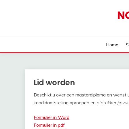
Ga
naar
N
de
inhoud
Home
S
Lid worden
Beschikt u over een masterdiploma en wenst u 
kandidaatstelling oproepen en
afdrukken/invul
Formulier in Word
Formulier in pdf